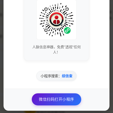
abuse@godaddy.co
cornelia.dnspod.net
务
持有邮箱
m
GoDaddy.com, LLC
册
人脉信息神器，免费"透视"任何
人！
小程序搜索：
综信查
免费下载优质的营销工具和资源
独家资源库，价值数万元
微信扫码打开小程序
优先获得新功能测试资格和反馈渠道
影响产品发展方向