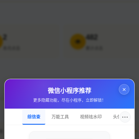
2
482
本月点击
累计点击
×
微信小程序推荐
更多隐藏功能，尽在小程序，立即解锁！
···
综信查
万能工具
视频祛水印
头像圈
资源博客
bbs.leyuxyz.com
类
站点域名